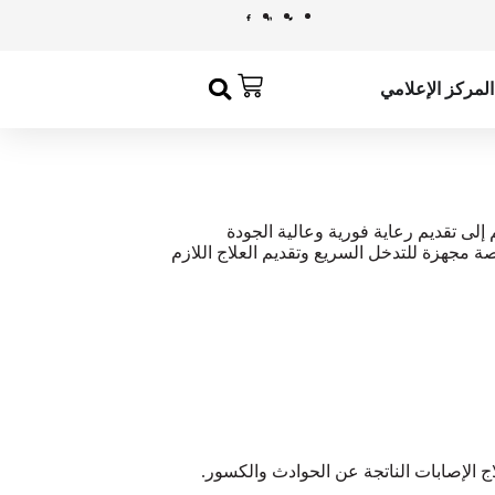
ا
ل
ت
ج
المركز الإعلامي
ا
و
ز
إ
ل
ى
ى تقديم رعاية فورية وعالية الجودة
ا
ة مجهزة للتدخل السريع وتقديم العلاج اللازم
ل
م
ح
ت
و
ى
ج الإصابات الناتجة عن الحوادث والكسور.