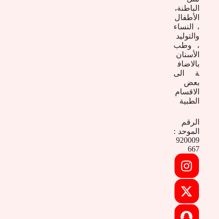
الباطنة،
الأطفال
، النساء
والتوليد
، وطب
الأسنان
بالاضاف
ة الى
بعض
الاقسام
الطبية
الرقم
الموحد :
920009
667