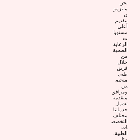
نحن
ملتزمو
ن
بتقديم
أعلى
مستويا
ت
الرعاية
الصحية
من
خلال
فريق
طبي
متخص
ص
ومرافق
متقدمة.
تشمل
خدماتنا
مختلف
التخصص
ات
الطبية،
مثل